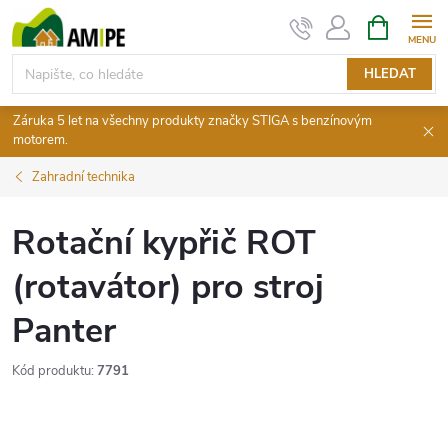
Přejít
NÁKUPNÍ
KOŠÍK
na
obsah
HLEDAT
Záruka 5 let na všechny produkty značky STIGA s benzínovým
motorem.
Zahradní technika
Rotační kypřič ROT
(rotavátor) pro stroj
Panter
Kód produktu:
7791