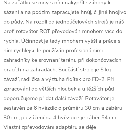
Na začátku sezony s ním nakypříte záhony k
sázení a na podzim zapracujete hnůj, či jiné hnojivo
do půdy. Na rozdíl od jednoúčelových strojů je náš
profi rotavátor ROT převodován mnohem více do
rychla. Účinnost je tedy mnohem vyšší a práce s
ním rychlejší. Je používán profesionálními
zahradníky ke srovnání terénu při dokončovacích
pracích na zahradách. Součástí stroje je 5 kg
závaží, radlička a výztuha řidítek pro FD-2. Při
zpracování do větších hloubek a u těžších půd
doporučujeme přidat další závaží. Rotavátor je
sestavěn ze 6 hvězdic o průměru 30 cm a záběru
80 cm, po zúžení na 4 hvězdice je záběr 54 cm.
Vlastní zpřevodování adaptéru se děje