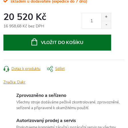
skladem u dodavatele (expedice do 7 dnů)
20 520 Kč
16 958,68 Kč bez DPH
Měrná
cena:
VLOŽIT DO KOŠÍKU
Dotaz k produktu
Sdílet
Značka:
Dakr
Zprovozněno a seřízeno
Všechny stroje dodáváme pečlivě zkontrolované, zprovozněné,
seřízené a připravené k okamžitému použití.
Autorizovaný prodej a servis
Poskytujeme kompletní záruční i pozáruční servis na všechny