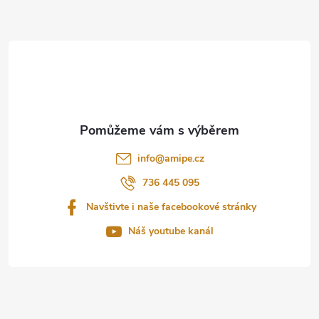
Z
á
p
a
t
info
@
amipe.cz
í
736 445 095
Navštivte i naše facebookové stránky
Náš youtube kanál