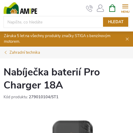
Přejít
NÁKUPNÍ
KOŠÍK
na
obsah
HLEDAT
Záruka 5 let na všechny produkty značky STIGA s benzínovým
motorem.
Zahradní technika
Nabíječka baterií Pro
Charger 18A
Kód produktu:
279010104/ST1