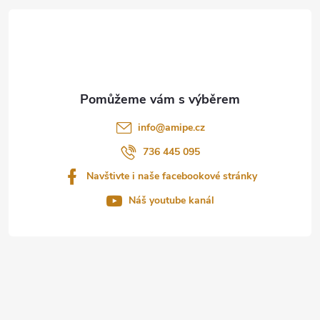
á
p
a
t
info
@
amipe.cz
í
736 445 095
Navštivte i naše facebookové stránky
Náš youtube kanál