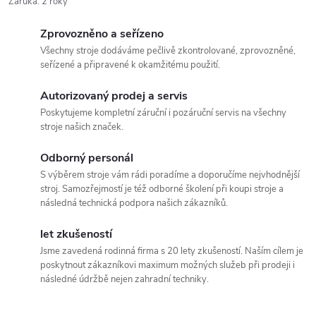
Záruka
:
2 roky
Zprovozněno a seřízeno
Všechny stroje dodáváme pečlivě zkontrolované, zprovozněné,
seřízené a připravené k okamžitému použití.
Autorizovaný prodej a servis
Poskytujeme kompletní záruční i pozáruční servis na všechny
stroje našich značek.
Odborný personál
S výběrem stroje vám rádi poradíme a doporučíme nejvhodnější
stroj. Samozřejmostí je též odborné školení při koupi stroje a
následná technická podpora našich zákazníků.
let zkušeností
Jsme zavedená rodinná firma s 20 lety zkušeností. Naším cílem je
poskytnout zákazníkovi maximum možných služeb při prodeji i
následné údržbě nejen zahradní techniky.