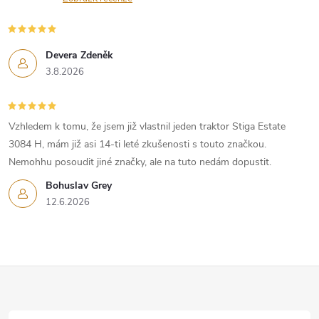
Devera Zdeněk
3.8.2026
Vzhledem k tomu, že jsem již vlastnil jeden traktor Stiga Estate
3084 H, mám již asi 14-ti leté zkušenosti s touto značkou.
Nemohhu posoudit jiné značky, ale na tuto nedám dopustit.
Bohuslav Grey
12.6.2026
Z
á