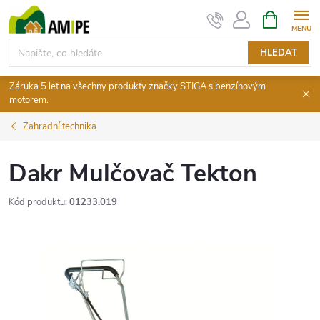
Přejít
NÁKUPNÍ
KOŠÍK
na
obsah
HLEDAT
Záruka 5 let na všechny produkty značky STIGA s benzínovým
motorem.
Zahradní technika
Dakr Mulčovač Tekton
Kód produktu:
01233.019