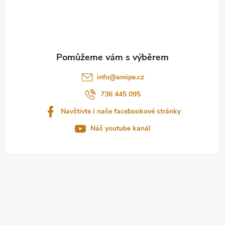
p
a
t
info
@
amipe.cz
í
736 445 095
Navštivte i naše facebookové stránky
Náš youtube kanál