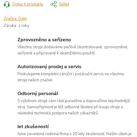
Dotaz k produktu
Sdílet
Značka:
Dakr
Záruka
:
2 roky
Zprovozněno a seřízeno
Všechny stroje dodáváme pečlivě zkontrolované, zprovozněné,
seřízené a připravené k okamžitému použití.
Autorizovaný prodej a servis
Poskytujeme kompletní záruční i pozáruční servis na všechny
stroje našich značek.
Odborný personál
S výběrem stroje vám rádi poradíme a doporučíme nejvhodnější
stroj. Samozřejmostí je též odborné školení při koupi stroje a
následná technická podpora našich zákazníků.
let zkušeností
Jsme zavedená rodinná firma s 20 lety zkušeností. Naším cílem je