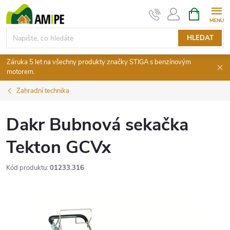
Přejít
NÁKUPNÍ
KOŠÍK
na
obsah
HLEDAT
Záruka 5 let na všechny produkty značky STIGA s benzínovým
motorem.
Zahradní technika
Dakr Bubnová sekačka
Tekton GCVx
Kód produktu:
01233.316