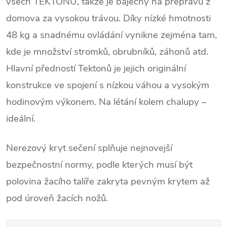
všech TEKTONŮ, takže je báječný na přepravu z
domova za vysokou trávou. Díky nízké hmotnosti
48 kg a snadnému ovládání vynikne zejména tam,
kde je množství stromků, obrubníků, záhonů atd.
Hlavní předností Tektonů je jejich originální
konstrukce ve spojení s nízkou váhou a vysokým
hodinovým výkonem. Na létání kolem chalupy –
ideální.
Nerezový kryt sečení splňuje nejnovejší
bezpečnostní normy, podle kterých musí být
polovina žacího talíře zakryta pevným krytem až
pod úroveň žacích nožů.