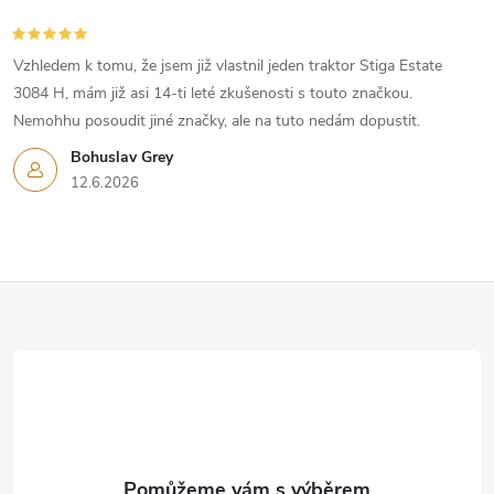
Vzhledem k tomu, že jsem již vlastnil jeden traktor Stiga Estate
3084 H, mám již asi 14-ti leté zkušenosti s touto značkou.
Nemohhu posoudit jiné značky, ale na tuto nedám dopustit.
Bohuslav Grey
12.6.2026
Z
á
p
a