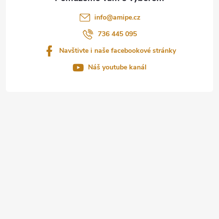
t
info
@
amipe.cz
í
736 445 095
Navštivte i naše facebookové stránky
Náš youtube kanál