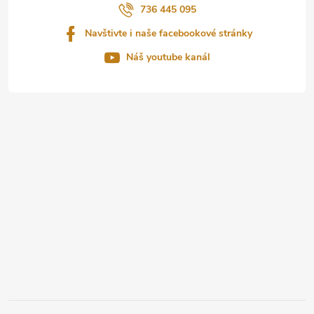
í
736 445 095
Navštivte i naše facebookové stránky
Náš youtube kanál