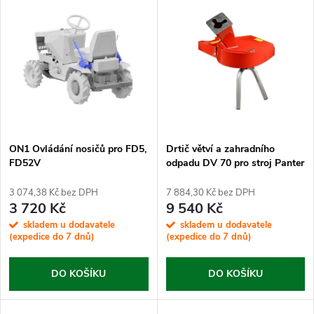
V
Nejprodávanější
z
ý
Abecedně
e
p
n
i
í
s
p
ON1 Ovládání nosičů pro FD5,
Drtič větví a zahradního
FD52V
odpadu DV 70 pro stroj Panter
p
r
3 074,38 Kč bez DPH
7 884,30 Kč bez DPH
r
3 720 Kč
9 540 Kč
o
skladem u dodavatele
skladem u dodavatele
o
(expedice do 7 dnů)
(expedice do 7 dnů)
d
d
DO KOŠÍKU
DO KOŠÍKU
u