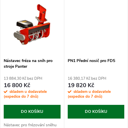
u
k
k
t
t
ů
ů
Nástavec fréza na sníh pro
PN1 Přední nosič pro FD5
stroje Panter
13 884,30 Kč bez DPH
16 380,17 Kč bez DPH
16 800 Kč
19 820 Kč
skladem u dodavatele
skladem u dodavatele
(expedice do 7 dnů)
(expedice do 7 dnů)
DO KOŠÍKU
DO KOŠÍKU
Nástavec pro frézování sněhu