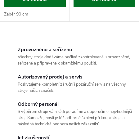
Záběr 90 cm
O
v
Zprovozněno a seřízeno
Všechny stroje dodáváme pečlivě zkontrolované, zprovozněné,
l
seřízené a připravené k okamžitému použití.
á
Autorizovaný prodej a servis
Poskytujeme kompletní záruční i pozáruční servis na všechny
d
stroje našich značek.
a
Odborný personál
c
S výběrem stroje vám rádi poradíme a doporučíme nejvhodnější
stroj. Samozřejmostí je též odborné školení při koupi stroje a
í
následná technická podpora našich zákazníků.
let zkušeností