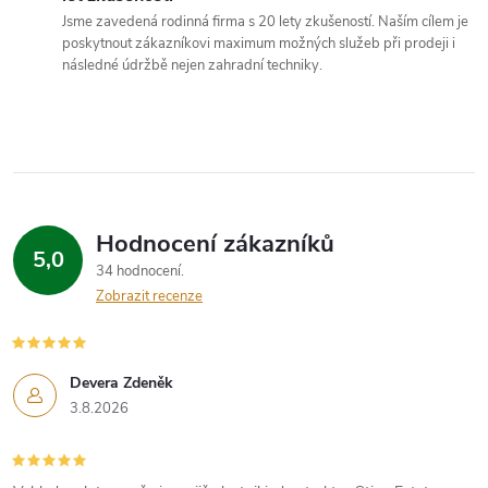
p
Jsme zavedená rodinná firma s 20 lety zkušeností. Naším cílem je
r
poskytnout zákazníkovi maximum možných služeb při prodeji i
následné údržbě nejen zahradní techniky.
v
k
y
v
Hodnocení zákazníků
ý
5,0
34 hodnocení
p
Zobrazit recenze
i
s
Devera Zdeněk
3.8.2026
u