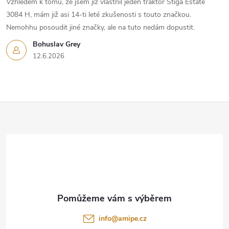
Vzhledem k tomu, že jsem již vlastnil jeden traktor Stiga Estate
3084 H, mám již asi 14-ti leté zkušenosti s touto značkou.
Nemohhu posoudit jiné značky, ale na tuto nedám dopustit.
Bohuslav Grey
12.6.2026
Z
á
p
a
t
info
@
amipe.cz