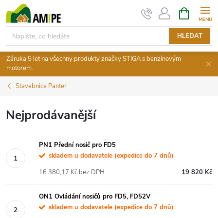
Přejít
NÁKUPNÍ
KOŠÍK
na
obsah
HLEDAT
Záruka 5 let na všechny produkty značky STIGA s benzínovým
motorem.
Stavebnice Panter
Nejprodávanější
PN1 Přední nosič pro FD5
skladem u dodavatele (expedice do 7 dnů)
16 380,17 Kč bez DPH
19 820 Kč
ON1 Ovládání nosičů pro FD5, FD52V
skladem u dodavatele (expedice do 7 dnů)