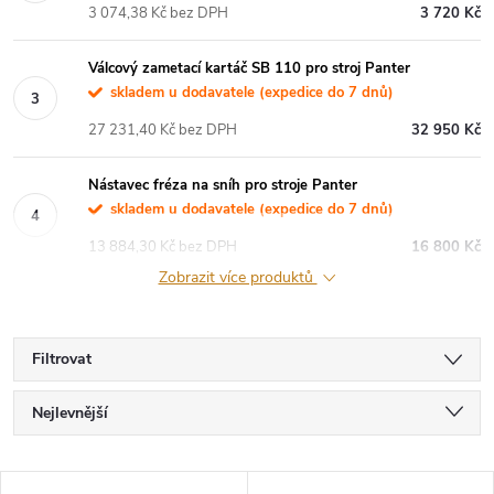
3 074,38 Kč bez DPH
3 720 Kč
Válcový zametací kartáč SB 110 pro stroj Panter
skladem u dodavatele (expedice do 7 dnů)
27 231,40 Kč bez DPH
32 950 Kč
Nástavec fréza na sníh pro stroje Panter
skladem u dodavatele (expedice do 7 dnů)
13 884,30 Kč bez DPH
16 800 Kč
Zobrazit více produktů
Filtrovat
Ř
Nejlevnější
a
Nejdražší