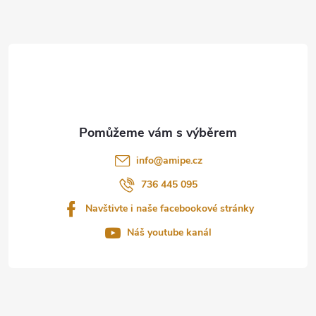
Z
á
p
a
t
info
@
amipe.cz
í
736 445 095
Navštivte i naše facebookové stránky
Náš youtube kanál