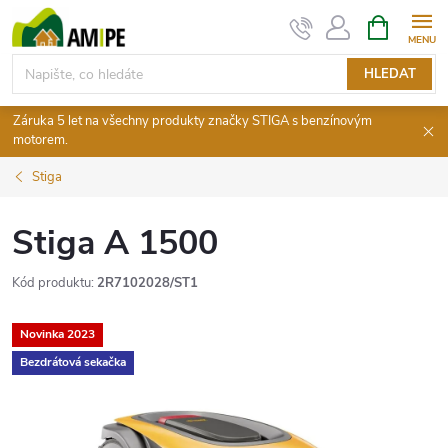
Přejít
NÁKUPNÍ
KOŠÍK
na
obsah
HLEDAT
Záruka 5 let na všechny produkty značky STIGA s benzínovým
motorem.
Stiga
Stiga A 1500
Kód produktu:
2R7102028/ST1
Novinka 2023
Bezdrátová sekačka