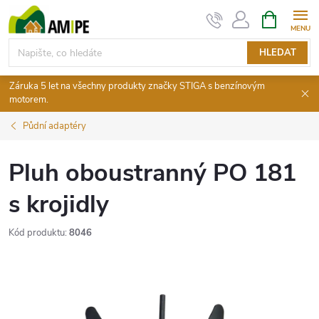
Přejít
NÁKUPNÍ
KOŠÍK
na
obsah
HLEDAT
Záruka 5 let na všechny produkty značky STIGA s benzínovým
motorem.
Půdní adaptéry
Pluh oboustranný PO 181
s krojidly
Kód produktu:
8046