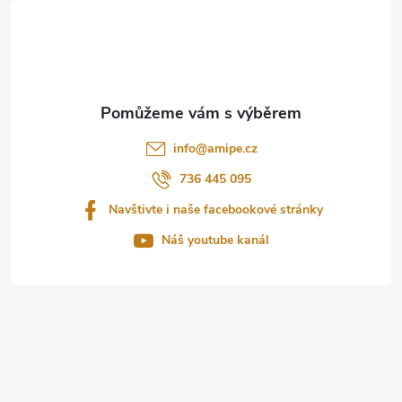
á
p
a
t
info
@
amipe.cz
í
736 445 095
Navštivte i naše facebookové stránky
Náš youtube kanál