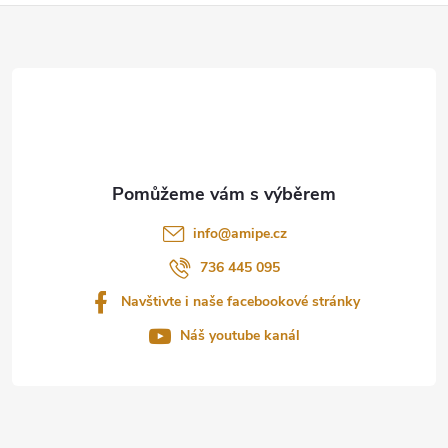
Z
á
p
a
t
info
@
amipe.cz
í
736 445 095
Navštivte i naše facebookové stránky
Náš youtube kanál