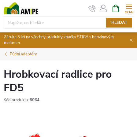
Přejít
NÁKUPNÍ
KOŠÍK
na
obsah
HLEDAT
Záruka 5 let na všechny produkty značky STIGA s benzínovým
motorem.
Půdní adaptéry
Hrobkovací radlice pro
FD5
Kód produktu:
8064