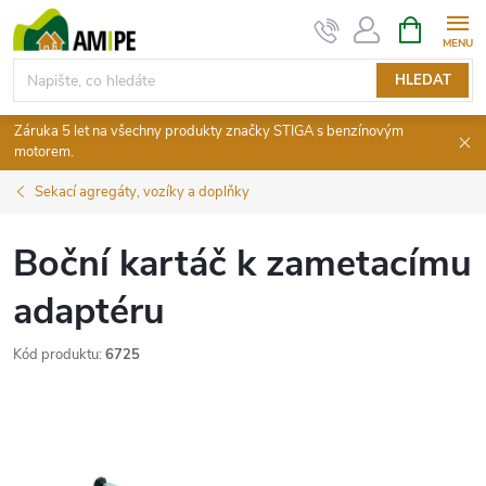
Přejít
NÁKUPNÍ
KOŠÍK
na
obsah
HLEDAT
Záruka 5 let na všechny produkty značky STIGA s benzínovým
motorem.
Sekací agregáty, vozíky a doplňky
Boční kartáč k zametacímu
adaptéru
Kód produktu:
6725