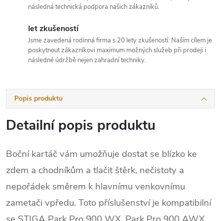
následná technická podpora našich zákazníků.
let zkušeností
Jsme zavedená rodinná firma s 20 lety zkušeností. Naším cílem je
poskytnout zákazníkovi maximum možných služeb při prodeji i
následné údržbě nejen zahradní techniky.
Popis produktu
Detailní popis produktu
Boční kartáč vám umožňuje dostat se blízko ke
zdem a chodníkům a tlačit štěrk, nečistoty a
nepořádek směrem k hlavnímu venkovnímu
zametači vpředu. Toto příslušenství je kompatibilní
se STIGA Park Pro 900 WX, Park Pro 900 AWX