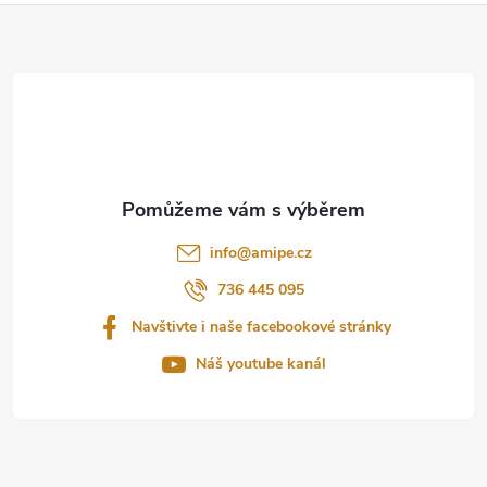
Z
á
p
a
t
info
@
amipe.cz
í
736 445 095
Navštivte i naše facebookové stránky
Náš youtube kanál