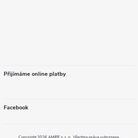
Přijímáme online platby
Facebook
Copyright 2026
AMIPE s. r. o.
. Všechna práva vyhrazena.