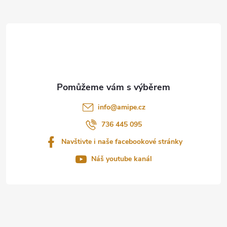
Z
á
p
a
t
info
@
amipe.cz
í
736 445 095
Navštivte i naše facebookové stránky
Náš youtube kanál