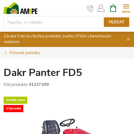
Přejít
NÁKUPNÍ
KOŠÍK
na
obsah
HLEDAT
Záruka 5 let na všechny produkty značky STIGA s benzínovým
motorem.
Pohonné jednotky
Dakr Panter FD5
Kód produktu:
01237.000
Skvělá cena
Výprodej