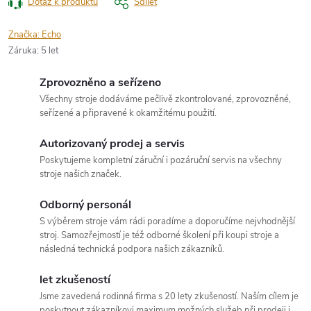
Dotaz k produktu
Sdílet
Značka:
Echo
Záruka
:
5 let
Zprovozněno a seřízeno
Všechny stroje dodáváme pečlivě zkontrolované, zprovozněné,
seřízené a připravené k okamžitému použití.
Autorizovaný prodej a servis
Poskytujeme kompletní záruční i pozáruční servis na všechny
stroje našich značek.
Odborný personál
S výběrem stroje vám rádi poradíme a doporučíme nejvhodnější
stroj. Samozřejmostí je též odborné školení při koupi stroje a
následná technická podpora našich zákazníků.
let zkušeností
Jsme zavedená rodinná firma s 20 lety zkušeností. Naším cílem je
poskytnout zákazníkovi maximum možných služeb při prodeji i