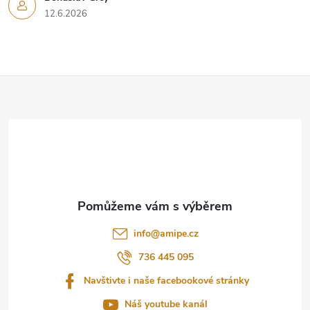
12.6.2026
Z
á
p
a
t
info
@
amipe.cz
í
736 445 095
Navštivte i naše facebookové stránky
Náš youtube kanál