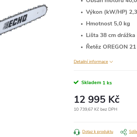
Obsah motoru 40,
Výkon (kW/HP) 2,3
Hmotnost 5,0 kg
Lišta 38 cm drážka
Řetěz OREGON 21 B
Detailní informace
Skladem
1 ks
12 995 Kč
10 739,67 Kč bez DPH
Měrná
cena:
Dotaz k produktu
Sdíl