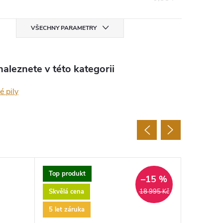
VŠECHNY PARAMETRY
aleznete v této kategorii
é pily
Top produkt
5 let zár
–15 %
Skvělá cena
18 995 Kč
5 let záruka