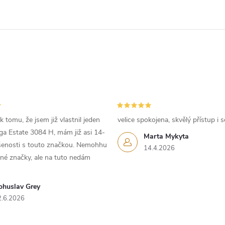
 tomu, že jsem již vlastnil jeden
velice spokojena, skvělý přístup i s
iga Estate 3084 H, mám již asi 14-
Marta Mykyta
ušenosti s touto značkou. Nemohhu
14.4.2026
iné značky, ale na tuto nedám
ohuslav Grey
2.6.2026