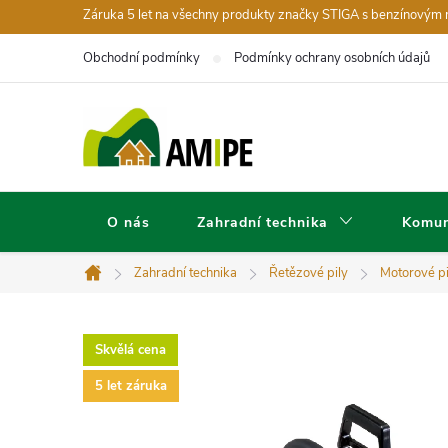
Přejít
Záruka 5 let na všechny produkty značky STIGA s benzínovým
na
Obchodní podmínky
Podmínky ochrany osobních údajů
obsah
O nás
Zahradní technika
Komun
Zahradní technika
Řetězové pily
Motorové pi
Domů
Skvělá cena
5 let záruka