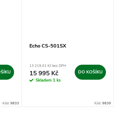
Echo CS-501SX
Echo C
13 219,01 Kč bez DPH
15 694,21 
ŠÍKU
15 995 Kč
DO KOŠÍKU
18 99
Skladem
1 ks
Sklad
Kód:
9833
Kód:
9839