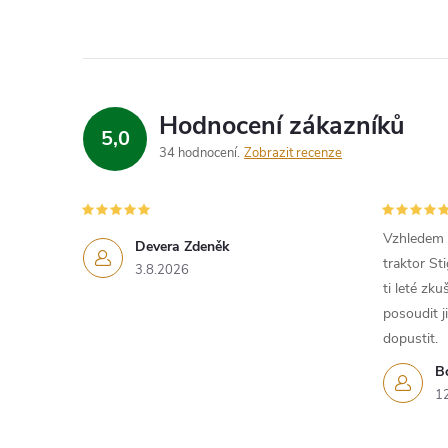
Hodnocení zákazníků
5,0
34 hodnocení
Zobrazit recenze
Vzhledem k
Devera Zdeněk
traktor St
3.8.2026
ti leté zk
posoudit j
dopustit.
B
1