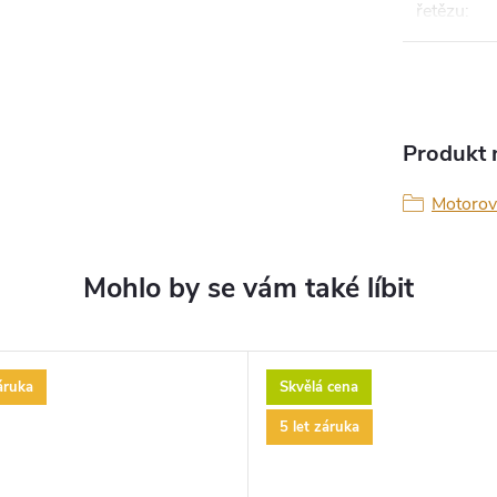
řetězu
:
Produkt n
Motorov
áruka
Skvělá cena
5 let záruka