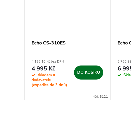
Echo CS-310ES
Echo 
4 128,10 Kč bez DPH
5 780,9
4 995 Kč
6 99
DO KOŠÍKU
KOŠÍKU
skladem u
Skl
dodavatele
(expedice do 3 dnů)
Kód:
9910
Kód:
8121