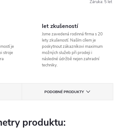
Záruka
:
5 let
let zkušeností
Jsme zavedená rodinná firma s 20
lety zkušeností. Naším cílem je
mostí je
poskytnout zákazníkovi maximum
i stroje
možných služeb při prodeji i
ra
následné údržbě nejen zahradní
techniky.
PODOBNÉ PRODUKTY
etry produktu: