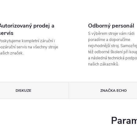
Autorizovaný prodej a
Odborný personál
servis
S výběrem stroje vám rádi
poradíme a doporučíme
oskytujeme kompletní záruční i
nejvhodnější stroj. Samozřej
ozáruční servis na všechny stroje
též odborné školení při koup
ašich značek.
a následná technická podpo
našich zákazníků.
DISKUZE
ZNAČKA
ECHO
Param