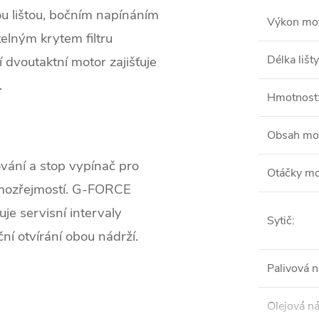
u lištou, bočním napínáním
Výkon mo
elným krytem filtru
Délka lišty
 dvoutaktní motor zajišťuje
.
Hmotnost
Obsah mo
vání a stop vypínač pro
Otáčky mo
amozřejmostí. G-FORCE
je servisní intervaly
Sytič
:
uční otvírání obou nádrží.
Palivová 
Olejová n