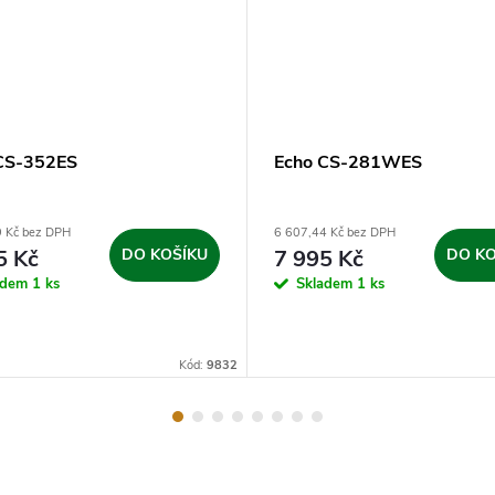
CS-352ES
Echo CS-281WES
9 Kč bez DPH
6 607,44 Kč bez DPH
5 Kč
DO KOŠÍKU
7 995 Kč
DO KO
adem
1 ks
Skladem
1 ks
Kód:
9832