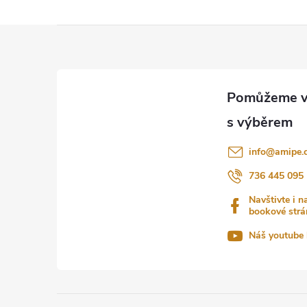
Z
á
p
a
info
@
amipe.
t
736 445 095
Navštivte i n
í
bookové strá
Náš youtube 