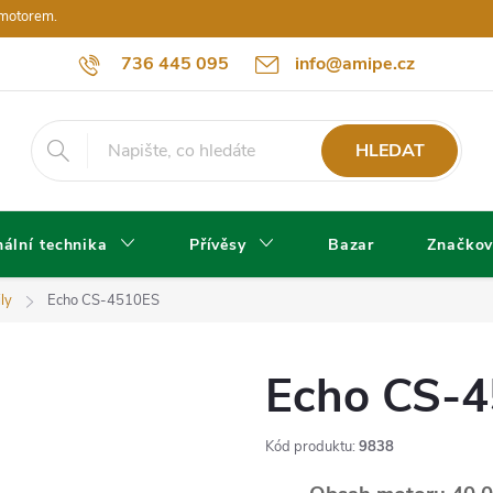
 motorem.
736 445 095
info@amipe.cz
HLEDAT
ální technika
Přívěsy
Bazar
Značkov
ly
Echo CS-4510ES
Echo CS-
Kód produktu:
9838