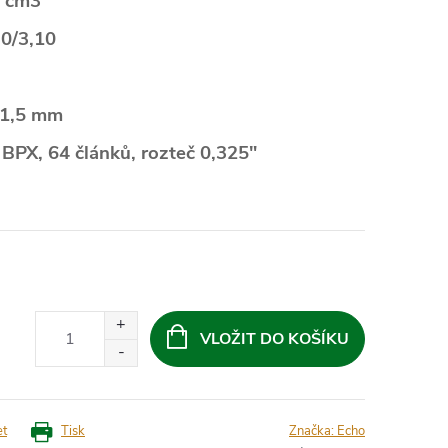
0 cm3
0/3,10
 1,5 mm
PX, 64 článků, rozteč 0,325"
VLOŽIT DO KOŠÍKU
et
Tisk
Značka:
Echo