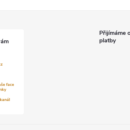
Přijímáme o
platby
cz
aše face
nky
kanál