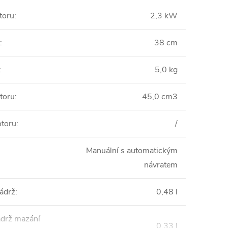
toru
:
2,3 kW
:
38 cm
:
5,0 kg
toru
:
45,0 cm3
toru
:
/
Manuální s automatickým
návratem
nádrž
:
0,48 l
ádrž mazání
0,33 l