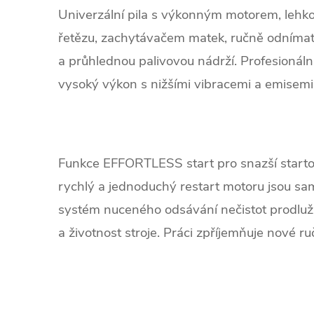
Univerzální pila s výkonným motorem, lehko
řetězu, zachytávačem matek, ručně odnímat
a průhlednou palivovou nádrží. Profesionální
vysoký výkon s nižšími vibracemi a emisemi
Funkce EFFORTLESS start pro snazší starto
rychlý a jednoduchý restart motoru jsou s
systém nuceného odsávání nečistot prodlužu
a životnost stroje. Práci zpříjemňuje nové r