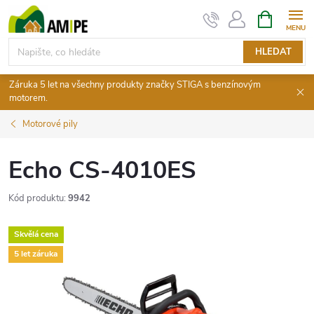
Přejít
NÁKUPNÍ
KOŠÍK
na
obsah
HLEDAT
Záruka 5 let na všechny produkty značky STIGA s benzínovým
motorem.
Motorové pily
Echo CS-4010ES
Kód produktu:
9942
Skvělá cena
5 let záruka