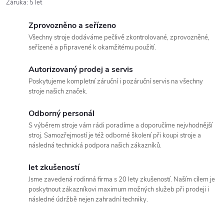
Záruka
:
5 let
Zprovozněno a seřízeno
Všechny stroje dodáváme pečlivě zkontrolované, zprovozněné,
seřízené a připravené k okamžitému použití.
Autorizovaný prodej a servis
Poskytujeme kompletní záruční i pozáruční servis na všechny
stroje našich značek.
Odborný personál
S výběrem stroje vám rádi poradíme a doporučíme nejvhodnější
stroj. Samozřejmostí je též odborné školení při koupi stroje a
následná technická podpora našich zákazníků.
let zkušeností
Jsme zavedená rodinná firma s 20 lety zkušeností. Naším cílem je
poskytnout zákazníkovi maximum možných služeb při prodeji i
následné údržbě nejen zahradní techniky.