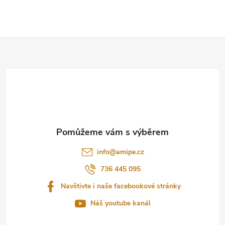
Z
á
p
a
t
info
@
amipe.cz
í
736 445 095
Navštivte i naše facebookové stránky
Náš youtube kanál