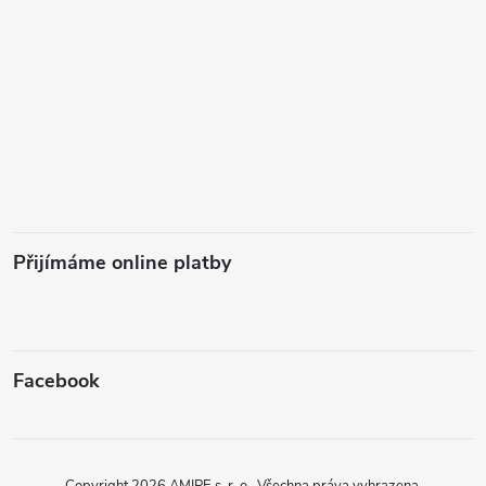
Přijímáme online platby
Facebook
Copyright 2026
AMIPE s. r. o.
. Všechna práva vyhrazena.