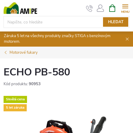
Přejít
NÁKUPNÍ
KOŠÍK
na
obsah
HLEDAT
Záruka 5 let na všechny produkty značky STIGA s benzínovým
motorem.
Motorové fukary
ECHO PB-580
Kód produktu:
90953
Skvělá cena
5 let záruka