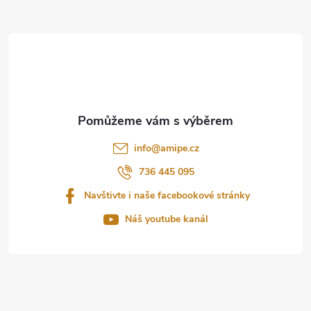
Z
á
p
a
t
info
@
amipe.cz
í
736 445 095
Navštivte i naše facebookové stránky
Náš youtube kanál