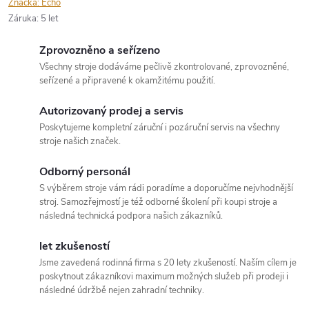
Značka:
Echo
Záruka
:
5 let
Zprovozněno a seřízeno
Všechny stroje dodáváme pečlivě zkontrolované, zprovozněné,
seřízené a připravené k okamžitému použití.
Autorizovaný prodej a servis
Poskytujeme kompletní záruční i pozáruční servis na všechny
stroje našich značek.
Odborný personál
S výběrem stroje vám rádi poradíme a doporučíme nejvhodnější
stroj. Samozřejmostí je též odborné školení při koupi stroje a
následná technická podpora našich zákazníků.
let zkušeností
Jsme zavedená rodinná firma s 20 lety zkušeností. Naším cílem je
poskytnout zákazníkovi maximum možných služeb při prodeji i
následné údržbě nejen zahradní techniky.