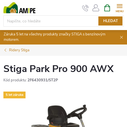
Přejít
NÁKUPNÍ
KOŠÍK
na
obsah
HLEDAT
Záruka 5 let na všechny produkty značky STIGA s benzínovým
motorem.
Ridery Stiga
Stiga Park Pro 900 AWX
Kód produktu:
2F6430931/ST2P
5 let záruka