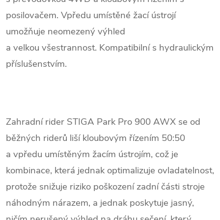
posilovačem. Vpředu umístěné žací ústrojí
umožňuje neomezený výhled
a velkou všestrannost. Kompatibilní s hydraulickým
příslušenstvím.
Zahradní rider STIGA Park Pro 900 AWX se od
běžných riderů liší kloubovým řízením 50:50
a vpředu umístěným žacím ústrojím, což je
kombinace, která jednak optimalizuje ovladatelnost,
protože snižuje riziko poškození zadní části stroje
náhodným nárazem, a jednak poskytuje jasný,
ničím nerušený výhled na dráhu sečení, který