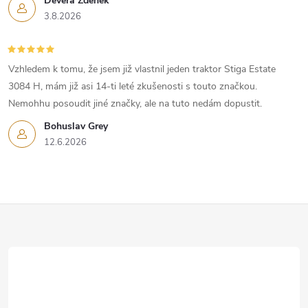
Devera Zdeněk
3.8.2026
Vzhledem k tomu, že jsem již vlastnil jeden traktor Stiga Estate
3084 H, mám již asi 14-ti leté zkušenosti s touto značkou.
Nemohhu posoudit jiné značky, ale na tuto nedám dopustit.
Bohuslav Grey
12.6.2026
Z
á
p