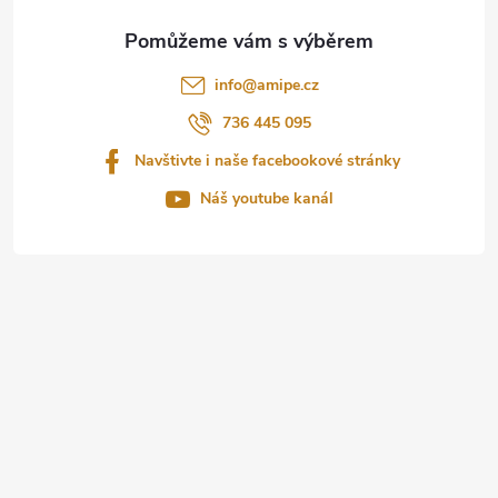
a
t
info
@
amipe.cz
í
736 445 095
Navštivte i naše facebookové stránky
Náš youtube kanál