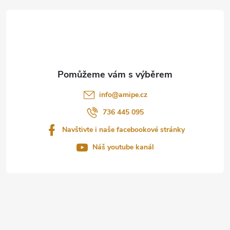
á
p
a
t
info
@
amipe.cz
í
736 445 095
Navštivte i naše facebookové stránky
Náš youtube kanál