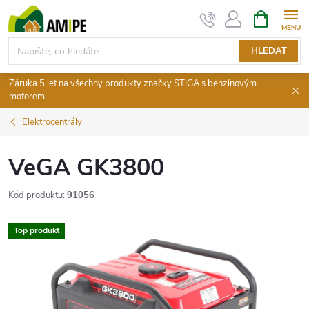
Přejít
NÁKUPNÍ
KOŠÍK
na
obsah
HLEDAT
Záruka 5 let na všechny produkty značky STIGA s benzínovým
motorem.
Elektrocentrály
VeGA GK3800
Kód produktu:
91056
Top produkt