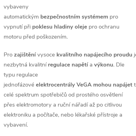
vybaveny
automatickým
bezpečnostním
systémem
pro
vypnutí při
poklesu
hladiny
oleje
pro ochranu
motoru před poškozením.
Pro
zajištění
vysoce
kvalitního
napájecího
proudu
j
nezbytná kvalitní
regulace
napětí
a
výkonu
. Dle
typu regulace
jednofázové
elektrocentrály
VeGA
mohou
napájet
t
celé spektrum spotřebičů od prostého osvětlení
přes elektromotory a ruční nářadí až po citlivou
elektroniku a počítače, nebo lékařské přístroje a
vybavení.