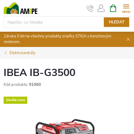
Přejít
NÁKUPNÍ
KOŠÍK
na
obsah
HLEDAT
Záruka 5 let na všechny produkty značky STIGA s benzínovým
motorem.
Elektrocentrály
IBEA IB-G3500
Kód produktu:
91060
Skvělá cena