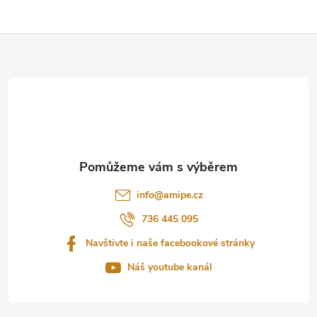
Z
á
p
a
t
info
@
amipe.cz
í
736 445 095
Navštivte i naše facebookové stránky
Náš youtube kanál