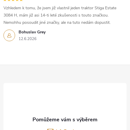
Vzhledem k tomu, že jsem již vlastnil jeden traktor Stiga Estate
3084 H, mám již asi 14-ti leté zkušenosti s touto značkou.
Nemohhu posoudit jiné značky, ale na tuto nedám dopustit.
Bohuslav Grey
12.6.2026
Z
á
p
a
t