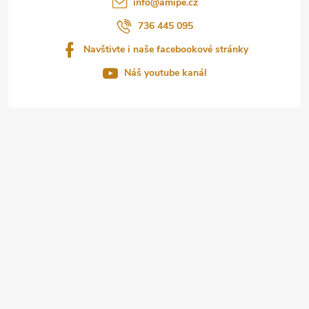
info
@
amipe.cz
í
736 445 095
Navštivte i naše facebookové stránky
Náš youtube kanál