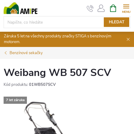
Přejít
NÁKUPNÍ
KOŠÍK
na
obsah
HLEDAT
Záruka 5 let na všechny produkty značky STIGA s benzínovým
motorem.
Benzínové sekačky
Weibang WB 507 SCV
Kód produktu:
01WB507SCV
7 let záruka