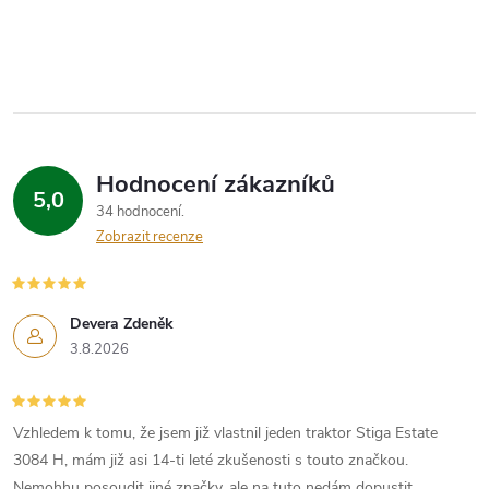
Hodnocení zákazníků
5,0
34 hodnocení
Zobrazit recenze
Devera Zdeněk
3.8.2026
Vzhledem k tomu, že jsem již vlastnil jeden traktor Stiga Estate
3084 H, mám již asi 14-ti leté zkušenosti s touto značkou.
Nemohhu posoudit jiné značky, ale na tuto nedám dopustit.