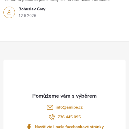
Bohuslav Grey
12.6.2026
Z
á
p
a
t
info
@
amipe.cz
í
736 445 095
Navštivte i naše facebookové stránky