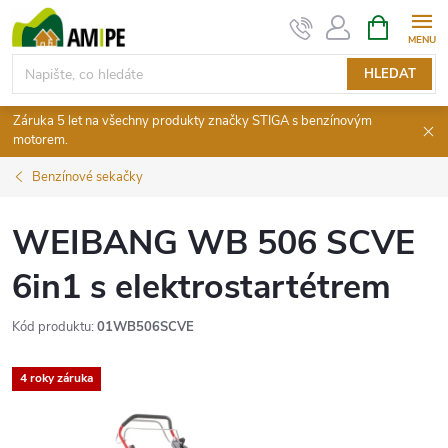
Přejít
NÁKUPNÍ
KOŠÍK
na
obsah
HLEDAT
Záruka 5 let na všechny produkty značky STIGA s benzínovým
motorem.
Benzínové sekačky
WEIBANG WB 506 SCVE
6in1 s elektrostartétrem
Kód produktu:
01WB506SCVE
4 roky záruka