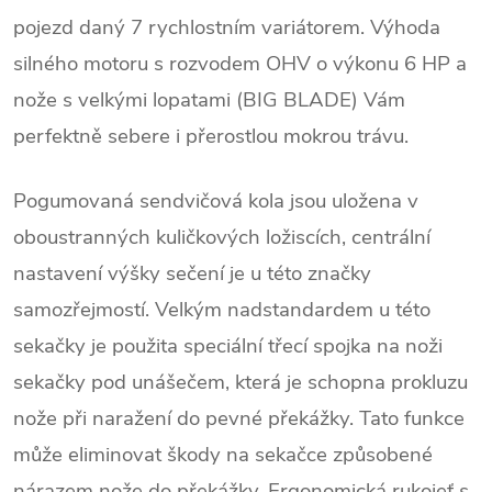
pojezd daný 7 rychlostním variátorem. Výhoda
silného motoru s rozvodem OHV o výkonu 6 HP a
nože s velkými lopatami (BIG BLADE) Vám
perfektně sebere i přerostlou mokrou trávu.
Pogumovaná sendvičová kola jsou uložena v
oboustranných kuličkových ložiscích, centrální
nastavení výšky sečení je u této značky
samozřejmostí. Velkým nadstandardem u této
sekačky je použita speciální třecí spojka na noži
sekačky pod unášečem, která je schopna prokluzu
nože při naražení do pevné překážky. Tato funkce
může eliminovat škody na sekačce způsobené
nárazem nože do překážky. Ergonomická rukojeť s