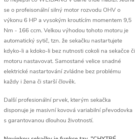
se o profeisonální silný motor rozvodu OHV o
výkonu 6 HP a vysokým kroutícím momentem 9,5
Nm - 166 ccm. Velkou výhodou tohoto motoru je
automatický sytič, tzn. že sekačku nastartujete
kdyko-li a kdoko-li bez nutnosti cokoli na sekačce či
motoru nastavovat. Samostané velice snadné
elektrické nastartování zvládne bez problému
každy i žena či starší člověk.
Další profesionální prvek, kterým sekačka
disponuje je masivní kovová variabilní převodovka
s garantovanou dlouhou životností.
Novinkou sekačky je funkce tzv. "CHYTRÉ