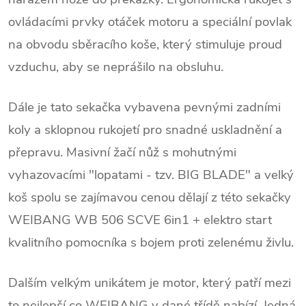
ovládacími prvky otáček motoru a speciální povlak
na obvodu sběracího koše, který stimuluje proud
vzduchu, aby se neprášilo na obsluhu.
Dále je tato sekačka vybavena pevnými zadními
koly a sklopnou rukojetí pro snadné uskladnění a
přepravu. Masivní žačí nůž s mohutnými
vyhazovacími "lopatami - tzv. BIG BLADE" a velký
koš spolu se zajímavou cenou dělají z této sekačky
WEIBANG WB 506 SCVE 6in1 + elektro start
kvalitního pomocníka s bojem proti zelenému živlu.
Dalším velkým unikátem je motor, který patří mezi
to nejlepší co WEIBANG v dané třídě nabízí. Jedná