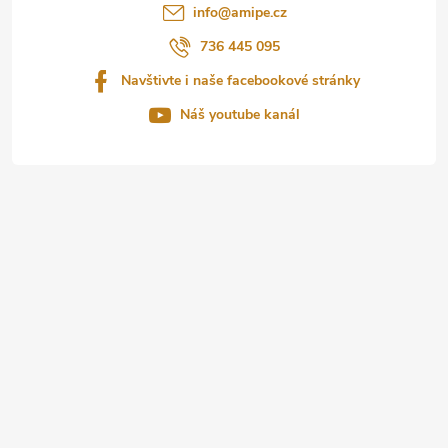
t
info
@
amipe.cz
í
736 445 095
Navštivte i naše facebookové stránky
Náš youtube kanál