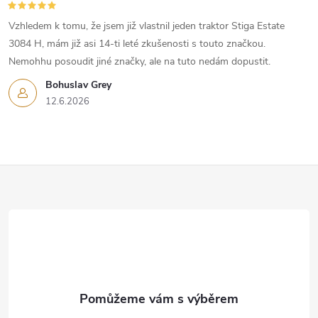
Vzhledem k tomu, že jsem již vlastnil jeden traktor Stiga Estate
3084 H, mám již asi 14-ti leté zkušenosti s touto značkou.
Nemohhu posoudit jiné značky, ale na tuto nedám dopustit.
Bohuslav Grey
12.6.2026
Z
á
p
a