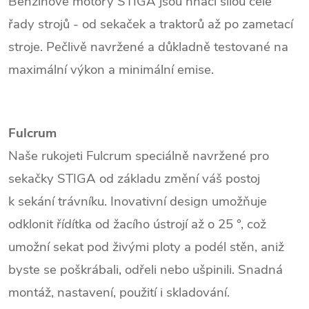
Benzínové motory STIGA jsou hnací silou celé
řady strojů - od sekaček a traktorů až po zametací
stroje. Pečlivě navržené a důkladně testované na
maximální výkon a minimální emise.
Fulcrum
Naše rukojeti Fulcrum speciálně navržené pro
sekačky STIGA od základu změní váš postoj
k sekání trávníku. Inovativní design umožňuje
odklonit řídítka od žacího ústrojí až o 25 °, což
umožní sekat pod živými ploty a podél stěn, aniž
byste se poškrábali, odřeli nebo ušpinili. Snadná
montáž, nastavení, použití i skladování.