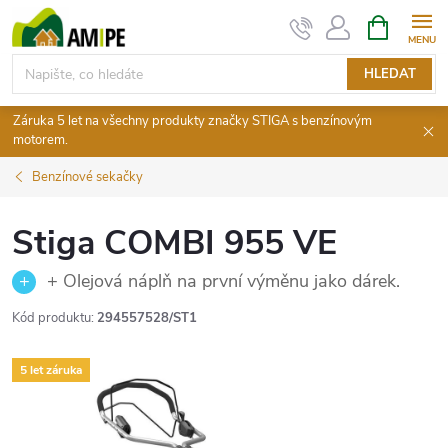
Přejít
NÁKUPNÍ
KOŠÍK
na
obsah
HLEDAT
Záruka 5 let na všechny produkty značky STIGA s benzínovým
motorem.
Benzínové sekačky
Stiga COMBI 955 VE
+ Olejová náplň na první výměnu jako dárek.
Kód produktu:
294557528/ST1
5 let záruka